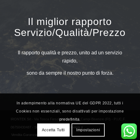
Il miglior rapporto
Servizio/Qualità/Prezzo
Il rapporto qualità e prezzo, unito ad un servizio
rapido,
sono da sempre il nostro punto di forza.
In adempimento alla normativa UE del GDPR 2022, tutti i
Cookies non essenziali, sono disattivati per impostazione
IRONTEK Srl - Via Tosca Fiesoli 89/L - 50013 Campi Bisenzio (FI) - P.I./C.F.
predefinita.
06750430487 - SDI: M5UXCR1 -
info@irontek.it
Accetta Tutti
Impostazioni
Vendita Garanzia
Privacy Policy