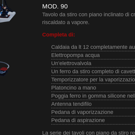
MOD. 90
Tavolo da stiro con piano inclinato di 
riscaldato a vapore.
Completa di:
Caldaia da lt 12 completamente a
Elettropompa acqua
Un’elettrovalvola
Un ferro da stiro completo di cavet
Temporizzatore per la vaporizzazi
Platoncino a mano
Poggia ferro in gomma silicone nel
Antenna tendifilo
Pedana di vaporizzazione
Pedana di aspirazione
La serie dei tavoli con piano da stiro r