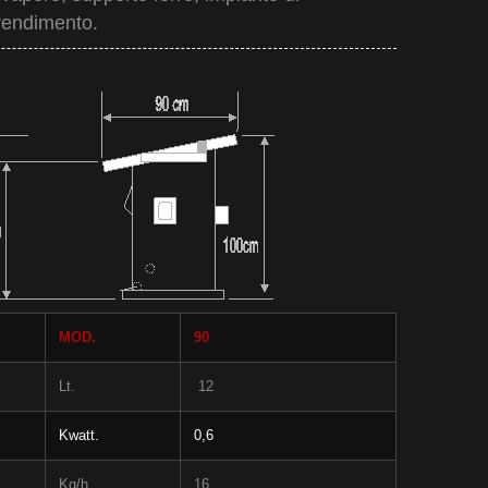
 rendimento.
MOD.
90
Lt.
12
Kwatt.
0,6
Kg/h
16