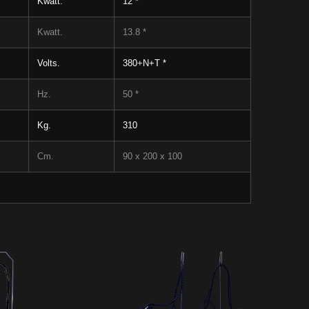
Kwatt.
12 *
Kwatt.
13.8 *
Volts.
380+N+T *
Hz.
50 *
Kg.
310
Cm.
90 x 200 x 100