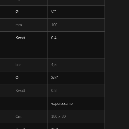
Ø
½”
mm.
100
Kwatt.
0.4
bar
4,5
Ø
3/8”
Kwatt
0.8
–
vaporizzante
Cm.
180 x 80