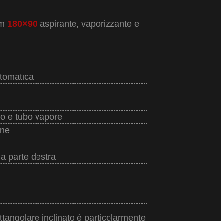
cm
180×90
aspirante, vaporizzante e
utomatica
to e tubo vapore
one
la parte destra
ettangolare inclinato è particolarmente